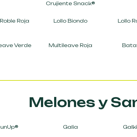
Crujiente Snack®
 Roble Roja
Lollo Biondo
Lollo 
leave Verde
Multileave Roja
Bata
Melones y Sa
SunUp®
Galia
Galk