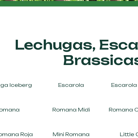
Lechugas, Esca
Brassica
ga Iceberg
Escarola
Escarola
omana
Romana Midi
Romana Cr
Romana Roja
Mini Romana
Little