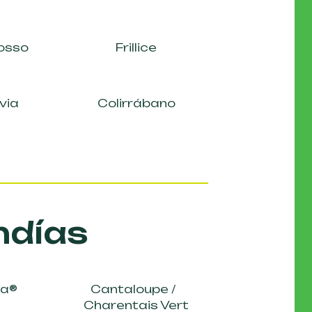
Rosso
Frillice
via
Colirrábano
ndías
ia®
Cantaloupe /
Charentais Vert