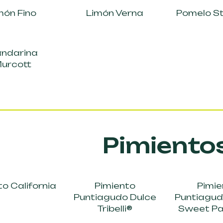
món Fino
Limón Verna
Pomelo St
ndarina
urcott
Pimiento
to California
Pimiento
Pimie
Puntiagudo Dulce
Puntiagud
Tribelli®
Sweet P