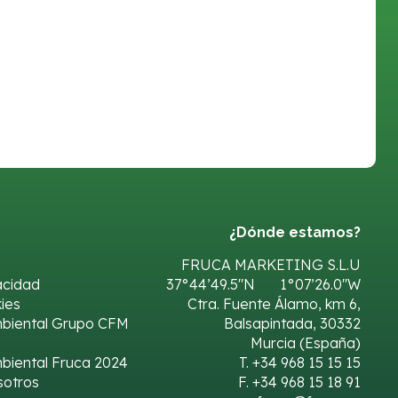
¿Dónde estamos?
FRUCA MARKETING S.L.U
vacidad
37°44’49.5″N 1°07’26.0″W
kies
Ctra. Fuente Álamo, km 6,
mbiental Grupo CFM
Balsapintada, 30332
Murcia (España)
biental Fruca 2024
T. +34 968 15 15 15
sotros
F. +34 968 15 18 91