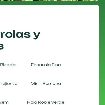
rolas y
s
 Rizada
Escarola Fina
ujiente
Mini Romana
 Gem
Hoja Roble Verde