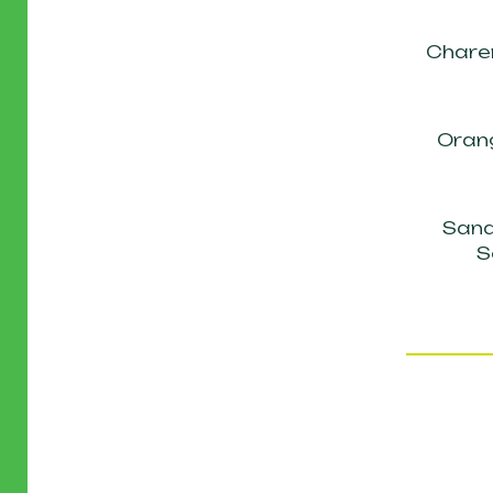
Chare
Oran
Sand
S