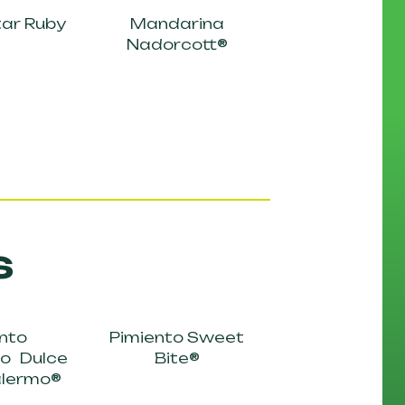
ar Ruby
Mandarina
Nadorcott®
s
nto
Pimiento Sweet
o Dulce
Bite®
alermo®