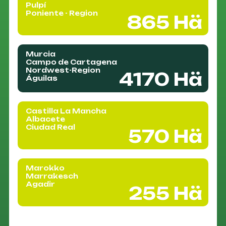
Pulpí
Poniente - Region
865 Hä
Murcia
Campo de Cartagena
Nordwest-Region
4170 Hä
Águilas
Castilla La Mancha
Albacete
Ciudad Real
570 Hä
Marokko
Marrakesch
Agadir
255 Hä