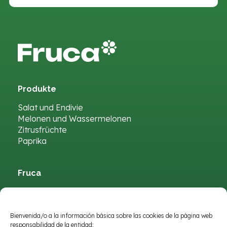
Produkte
Salat und Endivie
Melonen und Wassermelonen
Zitrusfrüchte
Paprika
Fruca
So sind wir
Qualität
Nachrichten
Bienvenida/o a la información básica sobre las cookies de la página web
responsabilidad de la entidad: