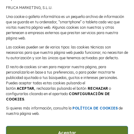
FRUCA MARKETING, S.L.U.
Una cookie o galleta informática es un pequeño archivo de información
Rechtlicher Hinweis
que se guarda en tu ordenador, “smartphone” o tableta cada vez que
visitas nuestra página web. Algunas cookies son nuestras y otras
Datenschutzrichtlinie
pertenecen a empresas externas que prestan servicios para nuestra
Cookie-Richtlinie
página web.
Umwelterklärung der CFM-Gruppe
Las cookies pueden ser de varios tipos: las cookies técnicas son
2024
necesarias para que nuestra página web pueda funcionar, no necesitan de
Umwelterklärung von Fruca 2024
tu autorización y son las únicas que tenemos activadas por defecto.
El resto de cookies sirven para mejorar nuestra página, para
personalizarla en base a tus preferencias, o para poder mostrarte
Wo sind wir?
publicidad ajustada a tus búsquedas, gustos e intereses personales.
Puedes aceptar todas estas cookies pulsando el
FRUCA MARKETING S.L.U
botón
ACEPTAR,
rechazarlas pulsando el botón
RECHAZAR
o
37°44’49.5″N 1°07’26.0″W
configurarlas clicando en el apartado
CONFIGURACIÓN DE
Ctra. Fuente Álamo, km 6,
COOKIES
.
Balsapintada, 30332
Si quieres más información, consulta la
POLÍTICA DE COOKIES
de
Murcia (España)
nuestra página web.
T. +34 968 15 15 15
F. +34 968 15 18 91
fruca@fruca.es
Aceptar