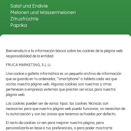
Salat und Endivie
Melonen und Wassermelonen
Zitrusfrüchte
Paprika
Fruca
Bienvenida/o a la información básica sobre las cookies de la página web
So sind wir
responsabilidad de la entidad:
Qualität
FRUCA MARKETING, S.L.U.
Nachrichten
Una cookie o galleta informática es un pequeño archivo de información
que se guarda en tu ordenador, “smartphone” o tableta cada vez que
visitas nuestra página web. Algunas cookies son nuestras y otras
pertenecen a empresas externas que prestan servicios para nuestra
página web.
Rechtlicher Hinweis
Datenschutzrichtlinie
Las cookies pueden ser de varios tipos: las cookies técnicas son
Cookie-Richtlinie
necesarias para que nuestra página web pueda funcionar, no necesitan de
tu autorización y son las únicas que tenemos activadas por defecto.
Umwelterklärung der CFM-Gruppe
2024
El resto de cookies sirven para mejorar nuestra página, para
Umwelterklärung von Fruca 2024
personalizarla en base a tus preferencias, o para poder mostrarte